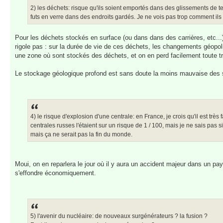
2) les déchets: risque qu'ils soient emportés dans des glissements de t
futs en verre dans des endroits gardés. Je ne vois pas trop comment ils p
Pour les déchets stockés en surface (ou dans dans des carrières, etc...), 
rigole pas : sur la durée de vie de ces déchets, les changements géopol
une zone où sont stockés des déchets, et on en perd facilement toute tr
Le stockage géologique profond est sans doute la moins mauvaise des sol
4) le risque d'explosion d'une centrale: en France, je crois qu'il est très
centrales russes l'étaient sur un risque de 1 / 100, mais je ne sais pas 
mais ça ne serait pas la fin du monde.
Moui, on en reparlera le jour où il y aura un accident majeur dans un p
s'effondre économiquement.
5) l'avenir du nucléaire: de nouveaux surgénérateurs ? la fusion ?