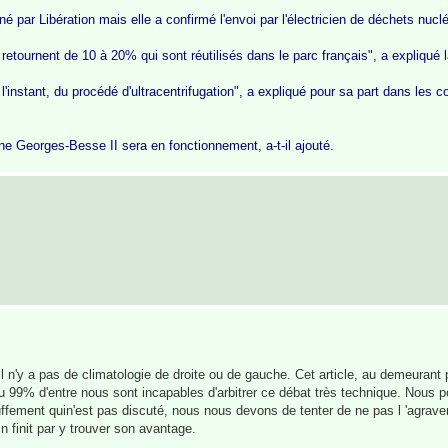
 par Libération mais elle a confirmé l'envoi par l'électricien de déchets nucl
tournent de 10 à 20% qui sont réutilisés dans le parc français", a expliqué l
instant, du procédé d'ultracentrifugation", a expliqué pour sa part dans les c
ne Georges-Besse II sera en fonctionnement, a-t-il ajouté.
l n'y a pas de climatologie de droite ou de gauche. Cet article, au demeurant p
du 99% d'entre nous sont incapables d'arbitrer ce débat très technique. Nous 
auffement quin'est pas discuté, nous nous devons de tenter de ne pas l 'agraver
n finit par y trouver son avantage.