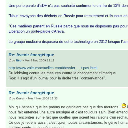
Une porte-parole d'EDF n'a pas souhaité confirmer le chiffre de 13% donné
"Nous envoyons des déchets en Russie pour retraitement et ils nous en re
"Ces matières partent en Russie parce que nous ne disposons pas pour l'
Libération un porte-parole d'Areva.
Le groupe nucléaire disposera de cette technologie en 2012 lorsque l'usi
Re: Avenir énergétique
de
Néo
» Mer 4 Nov 2009 12:13
http://www.valeursactuelles.com/dossier ... t-pas.html
Du lobbying contre les mesures contre le changement climatique.
Rqe: il s'agit d'un journal pour la droite très "conservatrice".
Re: Avenir énergétique
de
Oscar
» Mer 4 Nov 2009 12:33
Moi qui pensais que les patous ne gardaient pas que des moutons !
I
nous fait entendre une autre musique et c'est toujours sain. Bien enten
nous rencontrer sur le fait que quelles que soient les raisons d'un réch
Ce que je retiens aussi, c'est qu'en toutes circonstances, le génie humai
Luttons contre la pensée unique !