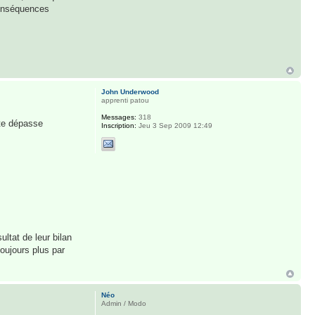
 conséquences
John Underwood
apprenti patou
Messages:
318
ite dépasse
Inscription:
Jeu 3 Sep 2009 12:49
ultat de leur bilan
toujours plus par
Néo
Admin / Modo