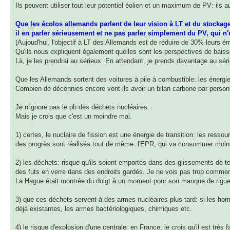
Ils peuvent utiliser tout leur potentiel éolien et un maximum de PV: ils
Que les écolos allemands parlent de leur vision à LT et du stockage 
il en parler sérieusement et ne pas parler simplement du PV, qui n'
(Aujoud'hui, l'objectif à LT des Allemands est de réduire de 30% leurs ém
Qu'ils nous expliquent également quelles sont les perspectives de bais
Là, je les prendrai au sérieux. En attendant, je prends davantage au sér
Que les Allemands sortent des voitures à pile à combustible: les énergi
Combien de décennies encore vont-ils avoir un bilan carbone par person
Je n'ignore pas le pb des déchets nucléaires.
Mais je crois que c'est un moindre mal.
1) certes, le nuclaire de fission est une énergie de transition: les resso
des progrès sont réalisés tout de même: l'EPR, qui va consommer moins 
2) les déchets: risque qu'ils soient emportés dans des glissements de te
des futs en verre dans des endroits gardés. Je ne vois pas trop comment 
La Hague était montrée du doigt à un moment pour son manque de rigu
3) que ces déchets servent à des armes nucléaires plus tard: si les hom
déjà existantes, les armes bactériologiques, chimiques etc.
4) le risque d'explosion d'une centrale: en France, je crois qu'il est très 