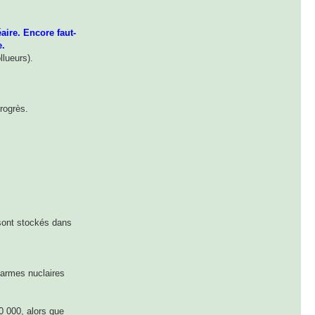
aire. Encore faut-
e.
llueurs).
rogrès.
 sont stockés dans
 armes nuclaires
10 000, alors que