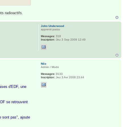
ts radioactifs.
John Underwood
apprenti patou
Messages:
318
Inscription:
Jeu 3 Sep 2009 12:49
Néo
Admin / Modo
Messages:
3133
Inscription:
Jeu 3 Avr 2008 23:44
çaises d'EDF, une
EDF se retrouvent
e sont pas", ajoute