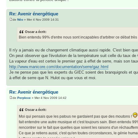
Re: Avenir énergétique
de
Néo
» Mer 4 Nov 2009 14:31
Oscar a écrit:
Bien entendu 99% d'entre nous sont incapables d'arbitrer ce débat très
Il n'y a jamais eu de changement climatique aussi rapide. C'est bien qu
On peut observer que l'évolution de la température suit celle du taux de 
La vapeur d'eau est certes le premier gaz à effet de serre, mais son ta
http://www.manicore.com/documentation/serre/gaz.html
Je ne pense pas que les experts du GIEC soient des branquignols et qu
à effet de serre que N. Hulot ou que vous et moi.
Re: Avenir énergétique
de
Perplexe
» Mer 4 Nov 2009 14:42
Oscar a écrit:
Moi qui pensais que les patous ne gardaient pas que des moutons !
fait entendre une autre musique et c'est toujours sain. Bien entendu 9
rencontrer sur le fait que quelles que soient les raisons d'un réchauffe
Ce que je retiens aussi, c'est qu'en toutes circonstances, le génie humai