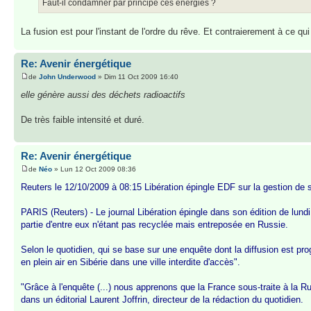
Faut-il condamner par principe ces énergies ?
La fusion est pour l'instant de l'ordre du rêve. Et contraierement à ce qui
Re: Avenir énergétique
de
John Underwood
» Dim 11 Oct 2009 16:40
elle génère aussi des déchets radioactifs
De très faible intensité et duré.
Re: Avenir énergétique
de
Néo
» Lun 12 Oct 2009 08:36
Reuters le 12/10/2009 à 08:15 Libération épingle EDF sur la gestion de 
PARIS (Reuters) - Le journal Libération épingle dans son édition de lund
partie d'entre eux n'étant pas recyclée mais entreposée en Russie.
Selon le quotidien, qui se base sur une enquête dont la diffusion est p
en plein air en Sibérie dans une ville interdite d'accès".
"Grâce à l'enquête (...) nous apprenons que la France sous-traite à la R
dans un éditorial Laurent Joffrin, directeur de la rédaction du quotidien.