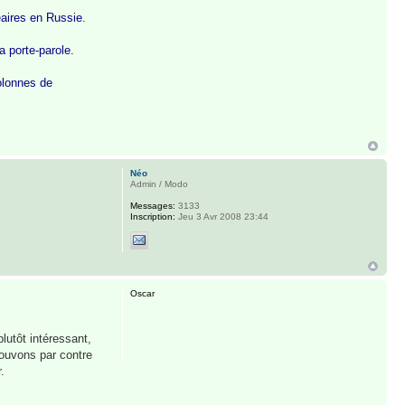
éaires en Russie.
a porte-parole.
olonnes de
Néo
Admin / Modo
Messages:
3133
Inscription:
Jeu 3 Avr 2008 23:44
Oscar
lutôt intéressant,
pouvons par contre
.