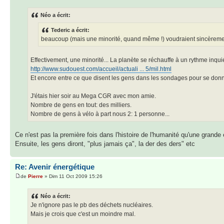
Néo a écrit:
Tederic a écrit:
beaucoup (mais une minorité, quand même !) voudraient sincèrement
Effectivement, une minorité... La planète se réchauffe à un rythme inquié
http://www.sudouest.com/accueil/actuali ... 5/mil.html
Et encore entre ce que disent les gens dans les sondages pour se donne
J'étais hier soir au Mega CGR avec mon amie.
Nombre de gens en tout: des milliers.
Nombre de gens à vélo à part nous 2: 1 personne...
Ce n'est pas la première fois dans l'histoire de l'humanité qu'une grande
Ensuite, les gens diront, "plus jamais ça", la der des ders" etc
Re: Avenir énergétique
de
Pierre
» Dim 11 Oct 2009 15:26
Néo a écrit:
Je n'ignore pas le pb des déchets nucléaires.
Mais je crois que c'est un moindre mal.