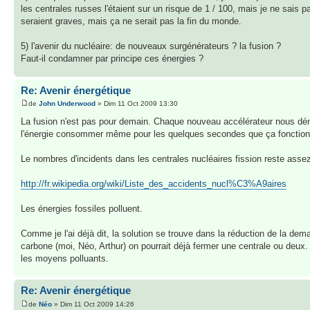
les centrales russes l'étaient sur un risque de 1 / 100, mais je ne sais 
seraient graves, mais ça ne serait pas la fin du monde.
5) l'avenir du nucléaire: de nouveaux surgénérateurs ? la fusion ?
Faut-il condamner par principe ces énergies ?
Re: Avenir énergétique
de
John Underwood
» Dim 11 Oct 2009 13:30
La fusion n'est pas pour demain. Chaque nouveau accélérateur nous démon
l'énergie consommer même pour les quelques secondes que ça fonction
Le nombres d'incidents dans les centrales nucléaires fission reste asse
http://fr.wikipedia.org/wiki/Liste_des_accidents_nucl%C3%A9aires
Les énergies fossiles polluent.
Comme je l'ai déjà dit, la solution se trouve dans la réduction de la dem
carbone (moi, Néo, Arthur) on pourrait déjà fermer une centrale ou deux.
les moyens polluants.
Re: Avenir énergétique
de
Néo
» Dim 11 Oct 2009 14:26