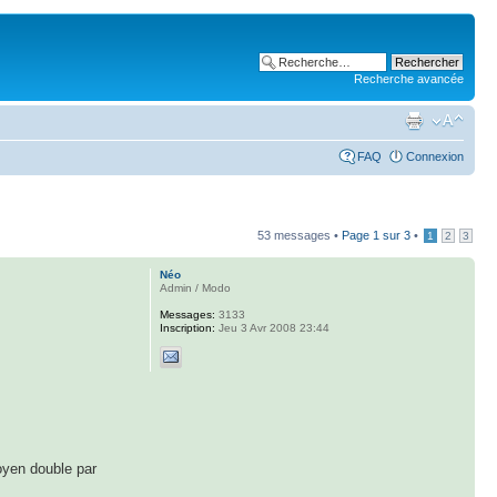
Recherche avancée
FAQ
Connexion
53 messages •
Page
1
sur
3
•
1
2
3
Néo
Admin / Modo
Messages:
3133
Inscription:
Jeu 3 Avr 2008 23:44
oyen double par