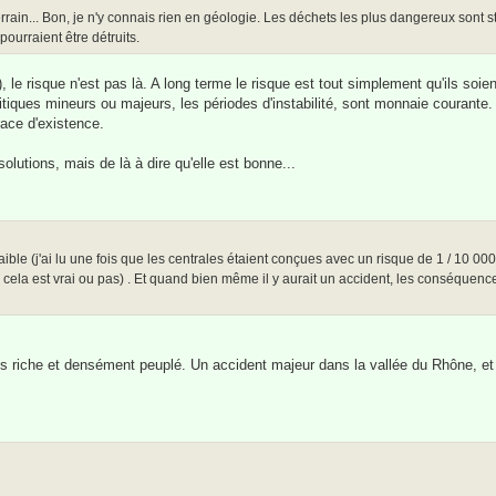
errain... Bon, je n'y connais rien en géologie. Les déchets les plus dangereux sont 
ourraient être détruits.
le risque n'est pas là. A long terme le risque est tout simplement qu'ils soien
itiques mineurs ou majeurs, les périodes d'instabilité, sont monnaie courante
ace d'existence.
utions, mais de là à dire qu'elle est bonne...
 faible (j'ai lu une fois que les centrales étaient conçues avec un risque de 1 / 10 000
si cela est vrai ou pas) . Et quand bien même il y aurait un accident, les conséquenc
ays riche et densément peuplé. Un accident majeur dans la vallée du Rhône, et