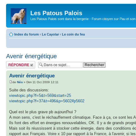
Les Patous Palois
Les Patous Palois sont dans la bergerie - Forum citoyen sur Pau et son
Index du forum
‹
Le Cayolar
‹
Le coin du feu
Avenir énergétique
Répondre
Avenir énergétique
de
Néo
» Dim 11 Oct 2009 12:11
Suite des discussions:
viewtopic.php?f=5&t=569&start=25
viewtopic.php?f=37&t=496&p=5602#p5602
Quel est le plus grave pb aujourd'hui ?
A mon sens, c'est le réchauffement climatique. Face à ça, ce sont les 
Ils font des effort en énergies renouvelables, OK. Il y a de grands progr
Mais soit ils réussissent à stocker cette énergie, dans des conditions 
rapport aux Français. Voire x 10 par rapport à la France, à l'avenir, si l