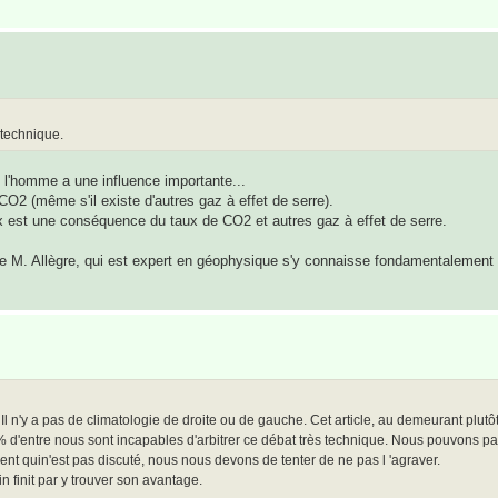
 technique.
e l'homme a une influence importante...
CO2 (même s'il existe d'autres gaz à effet de serre).
ux est une conséquence du taux de CO2 et autres gaz à effet de serre.
e M. Allègre, qui est expert en géophysique s'y connaisse fondamentalemen
Il n'y a pas de climatologie de droite ou de gauche. Cet article, au demeurant plutô
9% d'entre nous sont incapables d'arbitrer ce débat très technique. Nous pouvons p
ment quin'est pas discuté, nous nous devons de tenter de ne pas l 'agraver.
n finit par y trouver son avantage.