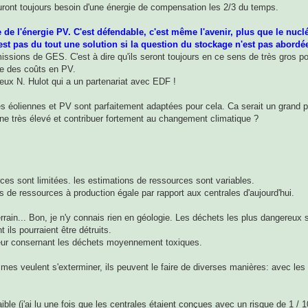
 auront toujours besoin d'une énergie de compensation les 2/3 du temps.
de l'énergie PV. C'est défendable, c'est même l'avenir, plus que le nuclé
est pas du tout une solution si la question du stockage n'est pas abordé
issions de GES. C'est à dire qu'ils seront toujours en ce sens de très gros po
se des coûts en PV.
ieux N. Hulot qui a un partenariat avec EDF !
es éoliennes et PV sont parfaitement adaptées pour cela. Ca serait un grand p
ne très élevé et contribuer fortement au changement climatique ?
urces sont limitées. les estimations de ressources sont variables.
de ressources à production égale par rapport aux centrales d'aujourd'hui.
rrain... Bon, je n'y connais rien en géologie. Les déchets les plus dangereux
ils pourraient être détruits.
eur consernant les déchets moyennement toxiques.
mes veulent s'exterminer, ils peuvent le faire de diverses manières: avec les
faible (j'ai lu une fois que les centrales étaient conçues avec un risque de 1 / 