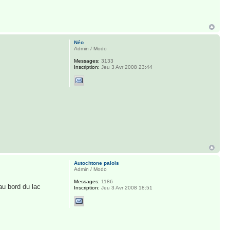
Néo
Admin / Modo
Messages:
3133
Inscription:
Jeu 3 Avr 2008 23:44
Autochtone palois
Admin / Modo
Messages:
1186
au bord du lac
Inscription:
Jeu 3 Avr 2008 18:51