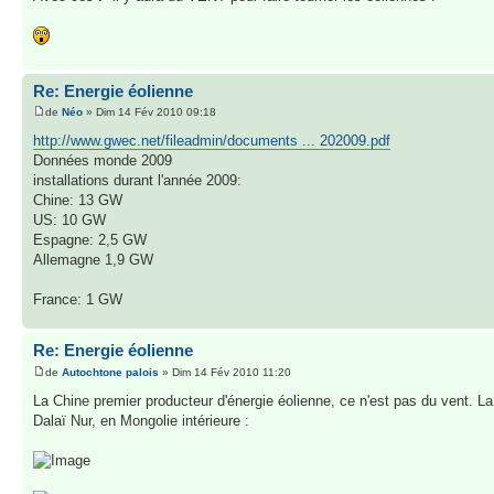
Re: Energie éolienne
de
Néo
» Dim 14 Fév 2010 09:18
http://www.gwec.net/fileadmin/documents ... 202009.pdf
Données monde 2009
installations durant l'année 2009:
Chine: 13 GW
US: 10 GW
Espagne: 2,5 GW
Allemagne 1,9 GW
France: 1 GW
Re: Energie éolienne
de
Autochtone palois
» Dim 14 Fév 2010 11:20
La Chine premier producteur d'énergie éolienne, ce n'est pas du vent. La
Dalaï Nur, en Mongolie intérieure :