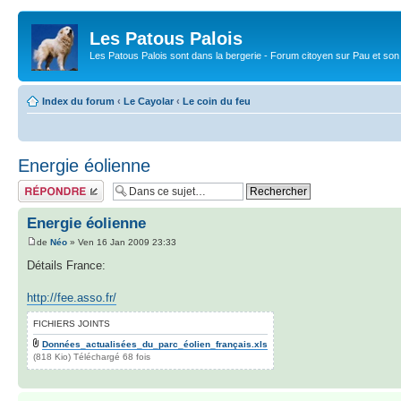
Les Patous Palois
Les Patous Palois sont dans la bergerie - Forum citoyen sur Pau et son
Index du forum
‹
Le Cayolar
‹
Le coin du feu
Energie éolienne
Répondre
Energie éolienne
de
Néo
» Ven 16 Jan 2009 23:33
Détails France:
http://fee.asso.fr/
FICHIERS JOINTS
Données_actualisées_du_parc_éolien_français.xls
(818 Kio) Téléchargé 68 fois