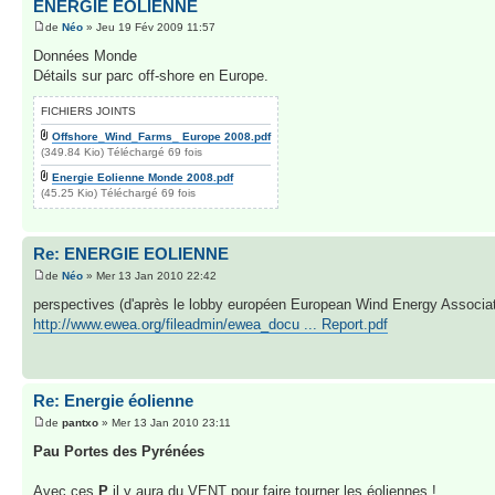
ENERGIE EOLIENNE
de
Néo
» Jeu 19 Fév 2009 11:57
Données Monde
Détails sur parc off-shore en Europe.
FICHIERS JOINTS
Offshore_Wind_Farms_ Europe 2008.pdf
(349.84 Kio) Téléchargé 69 fois
Energie Eolienne Monde 2008.pdf
(45.25 Kio) Téléchargé 69 fois
Re: ENERGIE EOLIENNE
de
Néo
» Mer 13 Jan 2010 22:42
perspectives (d'après le lobby européen European Wind Energy Associat
http://www.ewea.org/fileadmin/ewea_docu ... Report.pdf
Re: Energie éolienne
de
pantxo
» Mer 13 Jan 2010 23:11
Pau Portes des Pyrénées
Avec ces
P
il y aura du VENT pour faire tourner les éoliennes !