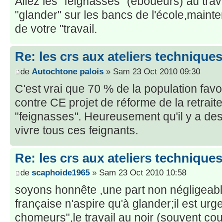
Allez les "feignasses" (éboueurs) au travail!!!
"glander" sur les bancs de l'école,mainten
de votre "travail.
Re: les crs aux ateliers techniqu
de
Autochtone palois
» Sam 23 Oct 2010 09:30
C'est vrai que 70 % de la population fa
contre CE projet de réforme de la retrait
"feignasses". Heureusement qu'il y a de
vivre tous ces feignants.
Re: les crs aux ateliers techniqu
de
scaphoide1965
» Sam 23 Oct 2010 10:58
soyons honnête ,une part non négligeabl
française n'aspire qu'à glander;il est urge
chomeurs",le travail au noir (souvent co