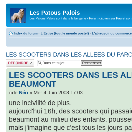
Les Patous Palois
Les Patous Palois sont dans la bergerie - Forum citoyen sur Pau et son
Index du forum
‹
L'Estive (tout le monde poste!)
‹
L'abreuvoir du commerce
LES SCOOTERS DANS LES ALLEES DU PAR
Répondre
LES SCOOTERS DANS LES AL
BEAUMONT
de
Néo
» Mer 4 Juin 2008 17:03
une incivilité de plus.
aujourd'hui 16h, des scooters qui passai
beaumont au milieu des enfants, pousse
mais j'imagine que c'est tous les jours par