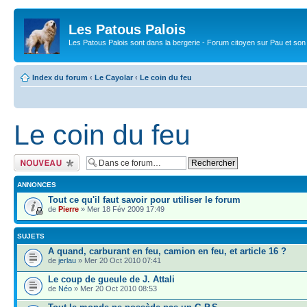
Les Patous Palois
Les Patous Palois sont dans la bergerie - Forum citoyen sur Pau et son
Index du forum
‹
Le Cayolar
‹
Le coin du feu
Le coin du feu
Ecrire un nouveau
sujet
ANNONCES
Tout ce qu'il faut savoir pour utiliser le forum
de
Pierre
» Mer 18 Fév 2009 17:49
SUJETS
A quand, carburant en feu, camion en feu, et article 16 ?
de
jerlau
» Mer 20 Oct 2010 07:41
Le coup de gueule de J. Attali
de
Néo
» Mer 20 Oct 2010 08:53