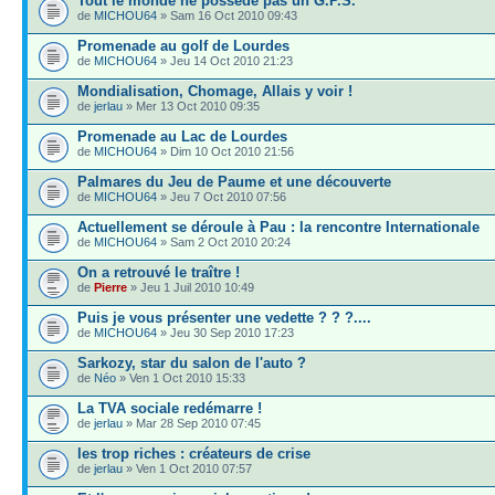
Tout le monde ne possède pas un G.P.S.
de
MICHOU64
» Sam 16 Oct 2010 09:43
Promenade au golf de Lourdes
de
MICHOU64
» Jeu 14 Oct 2010 21:23
Mondialisation, Chomage, Allais y voir !
de
jerlau
» Mer 13 Oct 2010 09:35
Promenade au Lac de Lourdes
de
MICHOU64
» Dim 10 Oct 2010 21:56
Palmares du Jeu de Paume et une découverte
de
MICHOU64
» Jeu 7 Oct 2010 07:56
Actuellement se déroule à Pau : la rencontre Internationale
de
MICHOU64
» Sam 2 Oct 2010 20:24
On a retrouvé le traître !
de
Pierre
» Jeu 1 Juil 2010 10:49
Puis je vous présenter une vedette ? ? ?....
de
MICHOU64
» Jeu 30 Sep 2010 17:23
Sarkozy, star du salon de l'auto ?
de
Néo
» Ven 1 Oct 2010 15:33
La TVA sociale redémarre !
de
jerlau
» Mar 28 Sep 2010 07:45
les trop riches : créateurs de crise
de
jerlau
» Ven 1 Oct 2010 07:57