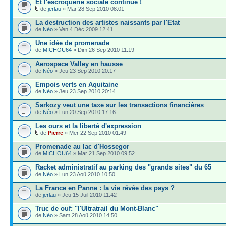
Et l'escroquerie sociale continue !
de
jerlau
» Mar 28 Sep 2010 08:01
La destruction des artistes naissants par l'Etat
de
Néo
» Ven 4 Déc 2009 12:41
Une idée de promenade
de
MICHOU64
» Dim 26 Sep 2010 11:19
Aerospace Valley en hausse
de
Néo
» Jeu 23 Sep 2010 20:17
Empois verts en Aquitaine
de
Néo
» Jeu 23 Sep 2010 20:14
Sarkozy veut une taxe sur les transactions financières
de
Néo
» Lun 20 Sep 2010 17:16
Les ours et la liberté d'expression
de
Pierre
» Mer 22 Sep 2010 01:49
Promenade au lac d'Hossegor
de
MICHOU64
» Mar 21 Sep 2010 09:52
Racket administratif au parking des "grands sites" du 65
de
Néo
» Lun 23 Aoû 2010 10:50
La France en Panne : la vie rêvée des pays ?
de
jerlau
» Jeu 15 Juil 2010 11:42
Truc de ouf: "l'Ultratrail du Mont-Blanc"
de
Néo
» Sam 28 Aoû 2010 14:50