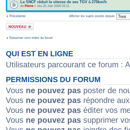
La SNCF réduit la vitesse de ses TGV à 270km/h
de
Pierre
» Jeu 25 Juin 2009 03:11
Précédente
Afficher les sujets postés depuis:
Ecrire un nouveau
sujet
Retourner vers Index du forum
QUI EST EN LIGNE
Utilisateurs parcourant ce forum : A
PERMISSIONS DU FORUM
Vous
ne pouvez pas
poster de no
Vous
ne pouvez pas
répondre aux
Vous
ne pouvez pas
éditer vos m
Vous
ne pouvez pas
supprimer v
Vous
ne pouvez pas
joindre des fi