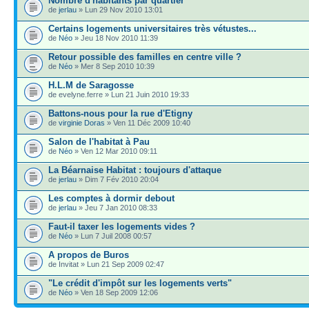
Nombre d'habitants par quartier
de
jerlau
» Lun 29 Nov 2010 13:01
Certains logements universitaires très vétustes...
de
Néo
» Jeu 18 Nov 2010 11:39
Retour possible des familles en centre ville ?
de
Néo
» Mer 8 Sep 2010 10:39
H.L.M de Saragosse
de evelyne.ferre » Lun 21 Juin 2010 19:33
Battons-nous pour la rue d'Etigny
de
virginie Doras
» Ven 11 Déc 2009 10:40
Salon de l'habitat à Pau
de
Néo
» Ven 12 Mar 2010 09:11
La Béarnaise Habitat : toujours d'attaque
de
jerlau
» Dim 7 Fév 2010 20:04
Les comptes à dormir debout
de
jerlau
» Jeu 7 Jan 2010 08:33
Faut-il taxer les logements vides ?
de
Néo
» Lun 7 Juil 2008 00:57
A propos de Buros
de Invitat » Lun 21 Sep 2009 02:47
"Le crédit d'impôt sur les logements verts"
de
Néo
» Ven 18 Sep 2009 12:06