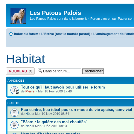
Les Patous Palois
Les Patous Palois sont dans la bergerie - Forum citoyen sur Pau et son
Index du forum
‹
L'Estive (tout le monde poste!)
‹
L'aménagement de l'encl
Habitat
Ecrire un nouveau
sujet
ANNONCES
Tout ce qu'il faut savoir pour utiliser le forum
de
Pierre
» Mer 18 Fév 2009 17:49
SUJETS
Pau centre, lieu idéal pour un mode de vie apaisé, convivial
de
Néo
» Mer 10 Nov 2010 08:54
"Béarn : la galère des mal chauffés"
de
Néo
» Mer 8 Déc 2010 08:31